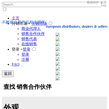
数据保护
联系
主页
不断推出新产品和代理商
分销市场 +
分销市场
european distributors, dealers & sellers
商业代理人
销售合作伙伴
销售代表
在线销售
登录 +
登录
登录
注册
FAQ
返回
查找 销售合作伙伴
外观