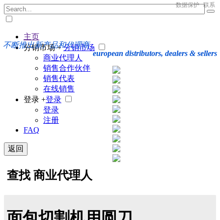
数据保护
联系
主页
不断推出新产品和代理商
分销市场 +
分销市场
european distributors, dealers & sellers
商业代理人
销售合作伙伴
销售代表
在线销售
登录 +
登录
登录
注册
FAQ
返回
查找 商业代理人
面包切割机用圆刀