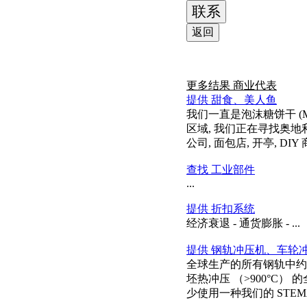
联系
返回
更多结果
商业代表
提供 甜食、美人鱼
我们一直是泡沫糖饼干 (M
区域, 我们正在寻找奥地
公司, 面包店, 开亭, DI
查找 工业部件
...
提供 折扣系统
经济衰退 - 通货膨胀 - ...
提供 钢轨冲压机、车轮
全球生产的所有钢轨中约有
坯热冲压 （>900°C
少使用一种我们的 STE