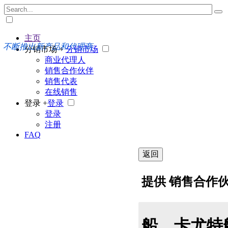
主页
不断推出新产品和代理商
分销市场 +
分销市场
商业代理人
销售合作伙伴
销售代表
在线销售
登录 +
登录
登录
注册
FAQ
返回
提供 销售合作
船，卡尤特