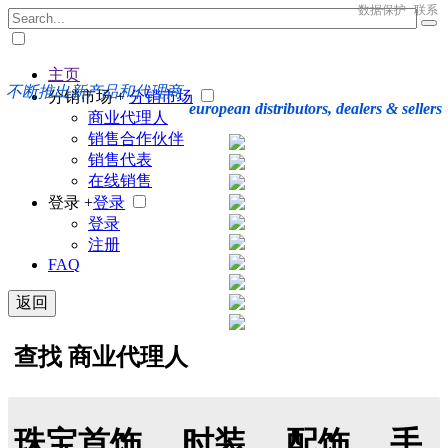
数据保护
联系
主页
不断推出新产品和代理商
分销市场 +
分销市场
european distributors, dealers & sellers
商业代理人
销售合作伙伴
销售代表
在线销售
登录 +
登录
登录
注册
FAQ
返回
查找 商业代理人
珠宝首饰， 时装， 配饰， 手