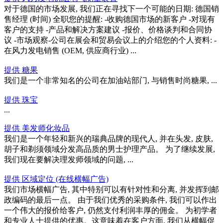
对于德国的市场发展, 我们正在寻找下一个可能的日期: 德国销
售经理 (时间) 全职您的提醒: -收购德国市场的新客户 -对现有
客户的支持 -产品和解决方案建议 -报价、价格谈判和合同协
议 -市场观察-公司在展会和贸易会议上的介绍您的个人资料: -
在风力发电销售 (OEM, 供应商行业) ...
提供 糖果
我们是一个非常知名的公司在加油站部门, 与销售时尚糖果, ...
提供 珠宝
...
提供 美发师化妆品
我们是一个年轻和新兴的瑞典品牌的现代人, 并在头发, 皮肤,
胡子和剃须领域分发高品质的男士护理产品。 为了继续发展,
我们现在要解决理发师领域的问题, ...
提供 区域定位 (在线横幅广告)
我们市场横幅广告, 其中特别可以有针对性和分离, 并发挥到邮
政编码的最后一点。 由于我们优秀的采购条件, 我们可以作出
一个伟大的报价给客户, 仍然支付利润丰厚的佣金。 为初学者
和专业人士提供的优惠。这意味着在客户方面, 我们从横幅促